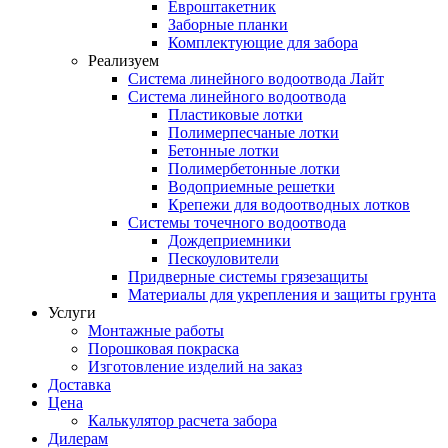
Евроштакетник
Заборные планки
Комплектующие для забора
Реализуем
Система линейного водоотвода Лайт
Система линейного водоотвода
Пластиковые лотки
Полимерпесчаные лотки
Бетонные лотки
Полимербетонные лотки
Водоприемные решетки
Крепежи для водоотводных лотков
Системы точечного водоотвода
Дождеприемники
Пескоуловители
Придверные системы грязезащиты
Материалы для укрепления и защиты грунта
Услуги
Монтажные работы
Порошковая покраска
Изготовление изделий на заказ
Доставка
Цена
Калькулятор расчета забора
Дилерам