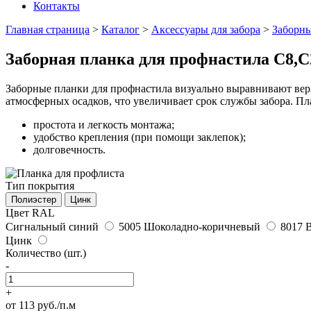
Контакты
Главная страница
>
Каталог
>
Аксессуары для забора
>
Заборны
Заборная планка для профнастила С8,С
Заборные планки для профнастила визуально выравнивают вер
атмосферных осадков, что увеличивает срок службы забора. Пл
простота и легкость монтажа;
удобство крепления (при помощи заклепок);
долговечность.
Тип покрытия
Полиэстер
Цинк
Цвет RAL
Сигнальный синий
5005
Шоколадно-коричневый
8017
Цинк
Количество (шт.)
-
+
от 113 руб./п.м