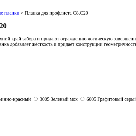
е планки
>
Планка для профлиста С8,С20
20
хний край забора и придают ограждению логическую завершенн
анка добавляет жёсткость и придает конструкции геометричност
Винно-красный
3005
Зеленый мох
6005
Графитовый серы