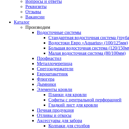
Вопросы и ответы
Реквизиты
Отзывы
Вакансии
Каталог
Производим
Водосточные системы
Стандартная водосточная система (труба
Водостоки Евро «Aquarius» (100/125мм)
Большая водосточная система (120/150м
Малая водосточная система (80/100мм)
Профнастил
Металлочерепица
Снегозадержатели
Евроштакетник
Флюгера
Дымники
Элементы кровли
Планки для кровли
Софиты с центральной перфорацией
Гладкий лист для кровли
Печная продукция
Отливы и откосы
Аксессуары для забора
Колпаки для столбов