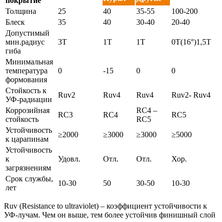
покрытие
Толщина
25
40
35-55
100-200
Блеск
35
40
30-40
20-40
Допустимый
мин.радиус
3Т
1Т
1Т
0Т(16°)1,5Т
гиба
Минимальная
температура
0
-15
0
0
формования
Стойкость к
Ruv2
Ruv4
Ruv4
Ruv2- Ruv4
УФ-радиации
Коррозийная
RC4 –
RC3
RC4
RC5
стойкость
RC5
Устойчивость
≥2000
≥3000
≥3000
≥5000
к царапинам
Устойчивость
к
Удовл.
Отл.
Отл.
Хор.
загрязнениям
Срок службы,
10-30
50
30-50
10-30
лет
Ruv (Resistance to ultraviolet) – коэффициент устойчивости к
УФ-лучам. Чем он выше, тем более устойчив финишный слой