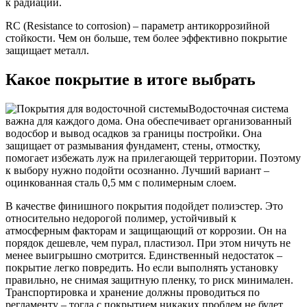
к радиации.
RС (Resistance to сorrosion) – параметр антикоррозийной
стойкости. Чем он больше, тем более эффективно покрытие
защищает металл.
Какое покрытие в итоге выбрать
Водосточная система
важна для каждого дома. Она обеспечивает организованный
водосбор и вывод осадков за границы постройки. Она
защищает от размывания фундамент, стены, отмостку,
помогает избежать луж на прилегающей территории. Поэтому
к выбору нужно подойти осознанно. Лучший вариант –
оцинкованная сталь 0,5 мм с полимерным слоем.
В качестве финишного покрытия подойдет полиэстер. Это
относительно недорогой полимер, устойчивый к
атмосферным факторам и защищающий от коррозии. Он на
порядок дешевле, чем пурал, пластизол. При этом ничуть не
менее выигрышно смотрится. Единственный недостаток –
покрытие легко повредить. Но если выполнять установку
правильно, не снимая защитную пленку, то риск минимален.
Транспортировка и хранение должны проводиться по
регламенту – тогда с покрытием никаких проблем не будет.