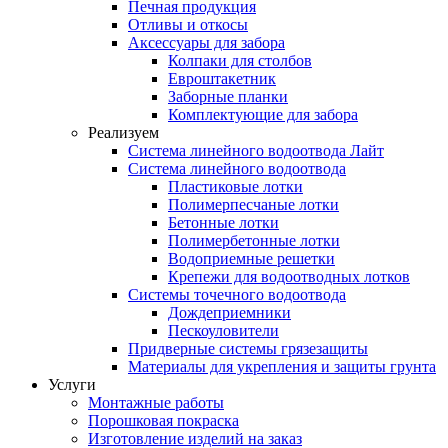
Печная продукция
Отливы и откосы
Аксессуары для забора
Колпаки для столбов
Евроштакетник
Заборные планки
Комплектующие для забора
Реализуем
Система линейного водоотвода Лайт
Система линейного водоотвода
Пластиковые лотки
Полимерпесчаные лотки
Бетонные лотки
Полимербетонные лотки
Водоприемные решетки
Крепежи для водоотводных лотков
Системы точечного водоотвода
Дождеприемники
Пескоуловители
Придверные системы грязезащиты
Материалы для укрепления и защиты грунта
Услуги
Монтажные работы
Порошковая покраска
Изготовление изделий на заказ