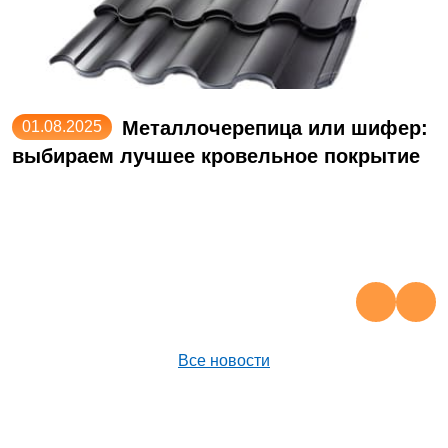
Металлочерепица или шифер:
01.08.2025
выбираем лучшее кровельное покрытие
Н
Н
п
Все новости
НЕ ЗНАЕТЕ С ЧЕГО НАЧАТЬ,