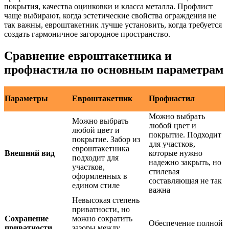
покрытия, качества оцинковки и класса металла. Профлист
чаще выбирают, когда эстетические свойства ограждения не
так важны, евроштакетник лучше установить, когда требуется
создать гармоничное загородное пространство.
Сравнение евроштакетника и
профнастила по основным параметрам
Параметры
Евроштакетник
Профнастил
Можно выбрать
Можно выбрать
любой цвет и
любой цвет и
покрытие. Подходит
покрытие. Забор из
для участков,
евроштакетника
Внешний вид
которые нужно
подходит для
надежно закрыть, но
участков,
стилевая
оформленных в
составляющая не так
едином стиле
важна
Невысокая степень
приватности, но
Сохранение
можно сократить
Обеспечение полной
приватности
зазоры между