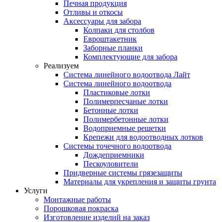
Печная продукция
Отливы и откосы
Аксессуары для забора
Колпаки для столбов
Евроштакетник
Заборные планки
Комплектующие для забора
Реализуем
Система линейного водоотвода Лайт
Система линейного водоотвода
Пластиковые лотки
Полимерпесчаные лотки
Бетонные лотки
Полимербетонные лотки
Водоприемные решетки
Крепежи для водоотводных лотков
Системы точечного водоотвода
Дождеприемники
Пескоуловители
Придверные системы грязезащиты
Материалы для укрепления и защиты грунта
Услуги
Монтажные работы
Порошковая покраска
Изготовление изделий на заказ