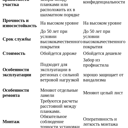
конфиденциальности
участка
планками или
расположить их в
шахматном порядке
Прочность и
На высоком уровне
На высоком уровне
износостойкость
До 50 лет при
До 50 лет при
условии
условии
Срок службы
высококачественного
высококачественного
покрытия
покрытия
Стоимость
Обойдется дороже
Обойдется дешевле
Забор из
Подходит для
профнастила
Особенности
эксплуатации в
эксплуатации
регионах с сильной
хорошо защищает от
ветровой нагрузкой
вандализма
Особенности
Меняют отдельные
Меняют целый лист
ремонта
ламели
Требуются расчеты
расстояний между
планками.
Обязательное
Оперативность и
Монтаж
соблюдение
легкость монтажа
точности установки