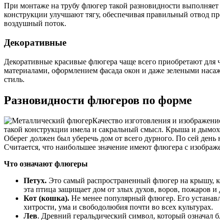
При монтаже на трубу флюгер такой разновидности выполняет 
конструкции улучшают тягу, обеспечивая правильный отвод п
воздушный поток.
Декоративные
Декоративные красивые флюгера чаще всего приобретают для 
материалами, оформлением фасада окон и даже зелеными насаж
стиль.
Разновидности флюгеров по форме
Качество изготовления и изображени
такой конструкции имела и сакральный смысл. Крыша и дымохо
Оберег должен был уберечь дом от всего дурного. По сей ден
Считается, что наибольшее значение имеют флюгера с изображ
Что означают флюгеры
Петух.
Это самый распространенный флюгер на крышу, кот
эта птица защищает дом от злых духов, воров, пожаров и 
Кот (кошка).
Не менее популярный флюгер. Его устанавл
хитрости, ума и свободолюбия почти во всех культурах.
Лев
. Древний геральдический символ, который означал б