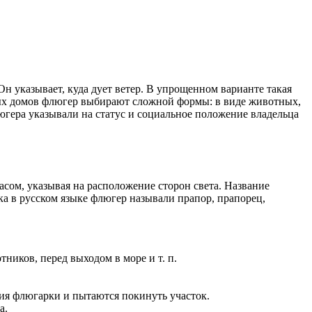
 указывает, куда дует ветер. В упрощенном варианте такая
ных домов флюгер выбирают сложной формы: в виде животных,
югера указывали на статус и социальное положение владельца
сом, указывая на расположение сторон света. Название
ка в русском языке флюгер называли прапор, прапорец,
ников, перед выходом в море и т. п.
ия флюгарки и пытаются покинуть участок.
а.