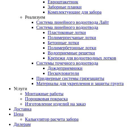
Евроштакетник
Заборные планки
Комплектующие для забора
Реализуем
Система линейного водоотвода Лайт
Система линейного водоотвода
Пластиковые лотки
Полимерпесчаные лотки
Бетонные лотки
Полимербетонные лотки
Водоприемные решетки
Крепежи для водоотводных лотков
Системы точечного водоотвода
Дождеприемники
Пескоуловители
Придверные системы грязезащиты
Материалы для укрепления и защиты грунта
Услуги
Монтажные работы
Порошковая покраска
Изготовление изделий на заказ
Доставка
Цена
Калькулятор расчета забора
Дилерам