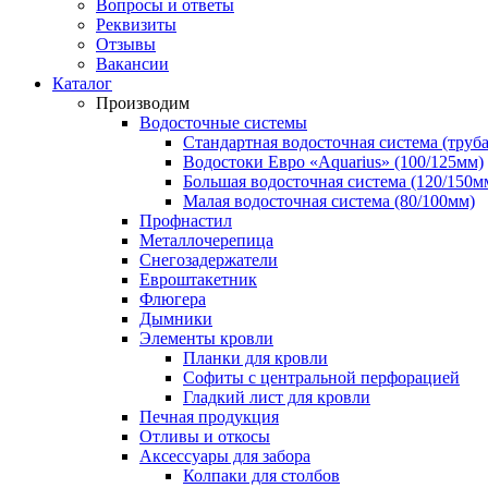
Вопросы и ответы
Реквизиты
Отзывы
Вакансии
Каталог
Производим
Водосточные системы
Стандартная водосточная система (труба
Водостоки Евро «Aquarius» (100/125мм)
Большая водосточная система (120/150м
Малая водосточная система (80/100мм)
Профнастил
Металлочерепица
Снегозадержатели
Евроштакетник
Флюгера
Дымники
Элементы кровли
Планки для кровли
Софиты с центральной перфорацией
Гладкий лист для кровли
Печная продукция
Отливы и откосы
Аксессуары для забора
Колпаки для столбов