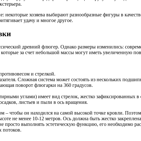
кстерьера.
е: некоторые хозяева выбирают разнообразные фигуры в качест
ритягивает удачу и многое другое.
вки
ссический древний флюгер. Однако размеры изменились: соврем
 которые за счет небольшой массы могут иметь увеличенную по
противовесом и стрелкой.
зателя. Сложная система может состоять из нескольких подшипн
вающая поворот флюгарки на 360 градусов.
тирными углами) имеет вид стрелок, жестко зафиксированных в с
садков, листьев и пыли в ось вращения.
 – чтобы он находился на самой высокой точке кровли. Поэтом
соте не менее 10-12 метров. Ось должна быть жестко закреплен
 не просто выполнять эстетическую функцию, его необходимо рас
х потоков.