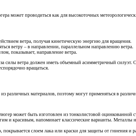
люгера может проводиться как для высокоточных метеорологическ
ействием ветра, получая кинетическую энергию для вращения.
яться ветру – в направлении, параллельном направлению ветра.
лом, показывает, направление ветра.
за силы ветра должен иметь объемный асимметричный силуэт. О
еспорядочно вращаться.
з различных материалов, поэтому могут применяться в различн
гер может быть изготовлен из тонколистовой оцинкованной ст
им и красивым, напоминает классические варианты. Металлы не 
 покрывается слоем лака или краски для защиты от гниения и ра