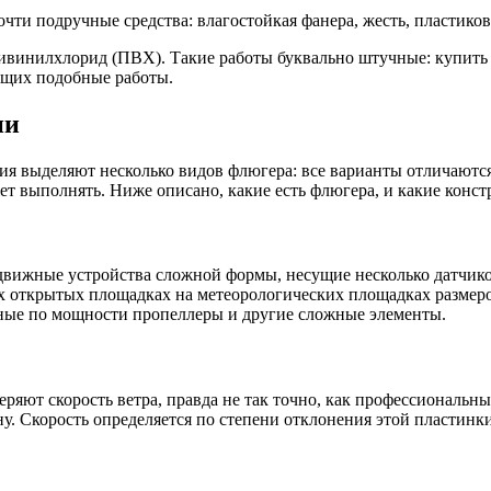
чти подручные средства: влагостойкая фанера, жесть, пластико
винилхлорид (ПВХ). Такие работы буквально штучные: купить т
ющих подобные работы.
ии
ия выделяют несколько видов флюгера: все варианты отличаются
ет выполнять. Ниже описано, какие есть флюгера, и какие конс
движные устройства сложной формы, несущие несколько датчик
х открытых площадках на метеорологических площадках размеро
зные по мощности пропеллеры и другие сложные элементы.
яют скорость ветра, правда не так точно, как профессиональны
. Скорость определяется по степени отклонения этой пластинки