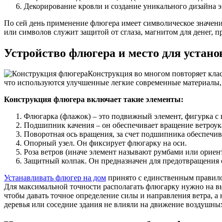
Декорирование кровли и создание уникального дизайна э
По сей день применение флюгера имеет символическое значени
или символов служит защитой от сглаза, магнитом для денег, п
Устройство флюгера и место для устано
Конструкция во многом повторяет кла
что используются улучшенные легкие современные материалы,
Конструкция флюгера
включает такие элементы:
Флюгарка (флажок) – это подвижный элемент, фигурка с 
Подшипник качения – он обеспечивает вращение ветроука
Поворотная ось вращения, за счет подшипника обеспечи
Опорный узел. Он фиксирует флюгарку на оси.
Роза ветров (иначе элемент называют румбами или ориен
Защитный колпак. Он предназначен для предотвращения о
Устанавливать флюгер на дом
принято с единственным правилом
Для максимальной точности располагать флюгарку нужно на вы
чтобы давать точное определение силы и направления ветра, а
деревья или соседние здания не влияли на движение воздушны