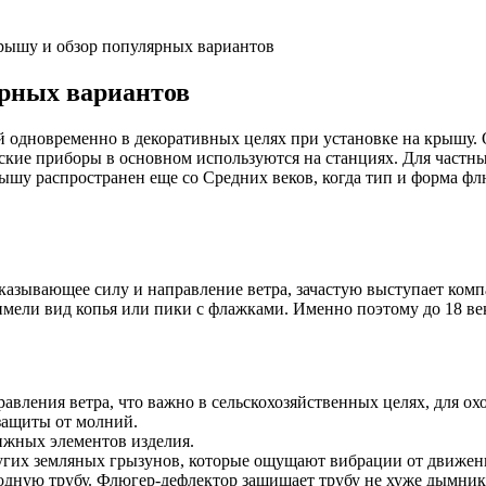
рышу и обзор популярных вариантов
ярных вариантов
одновременно в декоративных целях при установке на крышу. Он
еские приборы в основном используются на станциях. Для част
шу распространен еще со Средних веков, когда тип и форма фл
азывающее силу и направление ветра, зачастую выступает компа
имели вид копья или пики с флажками. Именно поэтому до 18 ве
вления ветра, что важно в сельскохозяйственных целях, для охот
защиты от молний.
ижных элементов изделия.
ругих земляных грызунов, которые ощущают вибрации от движен
одную трубу. Флюгер-дефлектор защищает трубу не хуже дымник