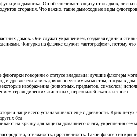
функцию дымника. Он обеспечивает защиту от осадков, листьев
родуктов сгорания. Что важно, такие дымоходные виды флюгеро
частных домов. Они служат украшением, создавая единый стиль
дениями. Фигурка на флажке служит «автографом», потому что 
е флюгарки говорили о статусе владельца: лучшие флюгеры могл
д издревле считались довольно уязвимым местом, откуда в дом
ь некоторые изображения (животных, предметов, символов) испо
ением геральдических животных, персонажей сказок и эпоса.
орый чаще всего устанавливают еще с древности. Крик петух зн
других бед.
ивают на крышу для защиты домашнего очага, укрепления семьи 
лагородство, отважность, царственность. Такой флюгер на крыш