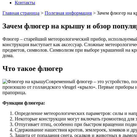
Контакты
Главная страница
>
Полезная информация
>
Зачем флюгер на к
Зачем флюгер на крышу и обзор попул
Флюгер – старейший метеорологический прибор, используемый 
конструкция выступает как аксессуар. Сложные метеорологич
предметов, символов. Символизм при выборе украшений на кры
дома.
Что такое флюгер
Современный флюгер – это устройство, пок
произошло от голландского vleugel «крыло». Первые приборы 
прапорица.
Функции флюгера:
Определение метеорологических параметров: силы и напра
Некоторые конструкции могут включать громоотвод для 
Отпугивает птиц, особенно при быстром вращении подв
Сдерживание нашествия кротов, землероек, хомяков и д
Защита от попадания снега, осадков и животных в дымох