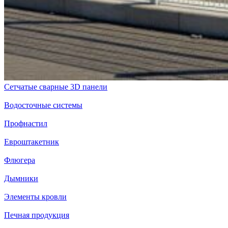
Сетчатые сварные 3D панели
Водосточные системы
Профнастил
Евроштакетник
Флюгера
Дымники
Элементы кровли
Печная продукция