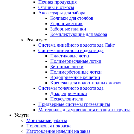
Печная продукция
Отливы и откосы
Аксессуары для забора
Колпаки для столбов
Евроштакетник
Заборные планки
Комплектующие для забора
Реализуем
Система линейного водоотвода Лайт
Система линейного водоотвода
Пластиковые лотки
Полимерпесчаные лотки
Бетонные лотки
Полимербетонные лотки
Водоприемные решетки
Крепежи для водоотводных лотков
Системы точечного водоотвода
Дождеприемники
Пескоуловители
Придверные системы грязезащиты
Материалы для укрепления и защиты грунта
Услуги
Монтажные работы
Порошковая покраска
Изготовление изделий на заказ