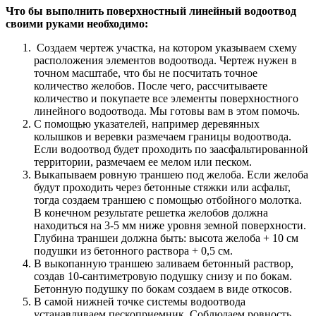
Что бы выполнить поверхностный линейный водоотвод
своими руками необходимо:
Создаем чертеж участка, на котором указываем схему
расположения элементов водоотвода. Чертеж нужен в
точном масштабе, что бы не посчитать точное
количество желобов. После чего, рассчитываете
количество и покупаете все элементы поверхностного
линейного водоотвода. Мы готовы вам в этом помочь.
С помощью указателей, например деревянных
колышков и веревки размечаем границы водоотвода.
Если водоотвод будет проходить по заасфальтированной
территории, размечаем ее мелом или песком.
Выкапываем ровную траншею под желоба. Если желоба
будут проходить через бетонные стяжки или асфальт,
тогда создаем траншею с помощью отбойного молотка.
В конечном результате решетка желобов должна
находиться на 3-5 мм ниже уровня земной поверхности.
Глубина траншеи должна быть: высота желоба + 10 см
подушки из бетонного раствора + 0,5 см.
В выкопанную траншею заливаем бетонный раствор,
создав 10-сантиметровую подушку снизу и по бокам.
Бетонную подушку по бокам создаем в виде откосов.
В самой нижней точке системы водоотвода
устанавливаем пескоприемник. Соблюдаем ровность