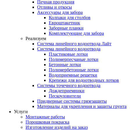
Печная продукция
Отливы и откосы
Аксессуары для забора
Колпаки для столбов
Евроштакетник
Заборные планки
Комплектующие для забора
Реализуем
Система линейного водоотвода Лайт
Система линейного водоотвода
Пластиковые лотки
Полимерпесчаные лотки
Бетонные лотки
Полимербетонные лотки
Водоприемные решетки
Крепежи для водоотводных лотков
Системы точечного водоотвода
Дождеприемники
Пескоуловители
Придверные системы грязезащиты
Материалы для укрепления и защиты грунта
Услуги
Монтажные работы
Порошковая покраска
Изготовление изделий на заказ