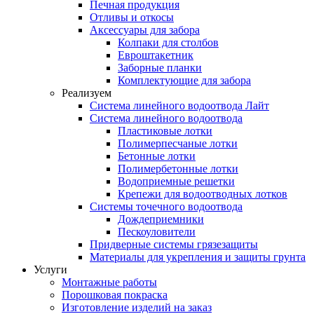
Печная продукция
Отливы и откосы
Аксессуары для забора
Колпаки для столбов
Евроштакетник
Заборные планки
Комплектующие для забора
Реализуем
Система линейного водоотвода Лайт
Система линейного водоотвода
Пластиковые лотки
Полимерпесчаные лотки
Бетонные лотки
Полимербетонные лотки
Водоприемные решетки
Крепежи для водоотводных лотков
Системы точечного водоотвода
Дождеприемники
Пескоуловители
Придверные системы грязезащиты
Материалы для укрепления и защиты грунта
Услуги
Монтажные работы
Порошковая покраска
Изготовление изделий на заказ