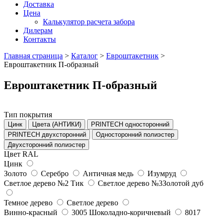
Доставка
Цена
Калькулятор расчета забора
Дилерам
Контакты
Главная страница
>
Каталог
>
Евроштакетник
>
Евроштакетник П-образный
Евроштакетник П-образный
Тип покрытия
Цинк
Цвета (АНТИКИ)
PRINTECH односторонний
PRINTECH двухсторонний
Односторонний полиэстер
Двухсторонний полиэстер
Цвет RAL
Цинк
Золото
Серебро
Античная медь
Изумруд
Светлое дерево №2 Тик
Светлое дерево №3Золотой дуб
Темное дерево
Светлое дерево
Винно-красный
3005
Шоколадно-коричневый
8017