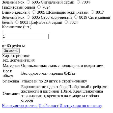
Зеленый мох
6005
Сигнальный серый
7004
Графитовый серый
7024
Винно-красный
3005
Шоколадно-коричневый
8017
Зеленый мох
6005
Серо-коричневый
8019
Сигнальный
белый
9003
Графитовый серый
7024
Количество (шт.)
-
+
от 60 руб/п.м
Заказать
Характеристики
Тех. документация
Материал
Оцинкованная сталь с полимерным покрытием
Вес и
Вес одного м.п. изделия 0,45 кг
объем
Упаковка
Упакован по 20 штук в стрейч-пленку
Евроштакетник для забора П-образный с ребрами
жесткости и шириной 110мм. Края штакетника
Описание
завальцованы, крепится на саморезы с обоих
сторон
Калькулятор расчета
Прайс-лист
Инструкция по монтажу