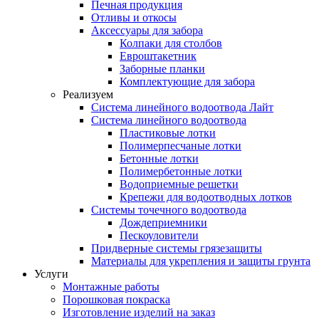
Печная продукция
Отливы и откосы
Аксессуары для забора
Колпаки для столбов
Евроштакетник
Заборные планки
Комплектующие для забора
Реализуем
Система линейного водоотвода Лайт
Система линейного водоотвода
Пластиковые лотки
Полимерпесчаные лотки
Бетонные лотки
Полимербетонные лотки
Водоприемные решетки
Крепежи для водоотводных лотков
Системы точечного водоотвода
Дождеприемники
Пескоуловители
Придверные системы грязезащиты
Материалы для укрепления и защиты грунта
Услуги
Монтажные работы
Порошковая покраска
Изготовление изделий на заказ