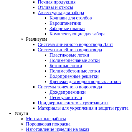
Печная продукция
Отливы и откосы
Аксессуары для забора
Колпаки для столбов
Евроштакетник
Заборные планки
Комплектующие для забора
Реализуем
Система линейного водоотвода Лайт
Система линейного водоотвода
Пластиковые лотки
Полимерпесчаные лотки
Бетонные лотки
Полимербетонные лотки
Водоприемные решетки
Крепежи для водоотводных лотков
Системы точечного водоотвода
Дождеприемники
Пескоуловители
Придверные системы грязезащиты
Материалы для укрепления и защиты грунта
Услуги
Монтажные работы
Порошковая покраска
Изготовление изделий на заказ