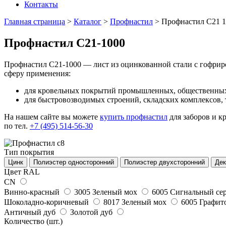
Контакты
Главная страница
>
Каталог
>
Профнастил
>
Профнастил C21 1
Профнастил C21-1000
Профнастил C21-1000 — лист из оцинкованной стали с гофрир
сферу применения:
для кровельных покрытий промышленных, общественных 
для быстровозводимых строений, складских комплексов, 
На нашем сайте вы можете
купить профнастил
для заборов и к
по тел.
+7 (495) 514-56-30
Тип покрытия
Цинк
Полиэстер односторонний
Полиэстер двухсторонний
Дек
Цвет RAL
CN
Винно-красный
3005
Зеленый мох
6005
Сигнальный се
Шоколадно-коричневый
8017
Зеленый мох
6005
Графит
Античный дуб
Золотой дуб
Количество (шт.)