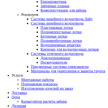
Евроштакетник
Заборные планки
Комплектующие для забора
Реализуем
Система линейного водоотвода Лайт
Система линейного водоотвода
Пластиковые лотки
Полимерпесчаные лотки
Бетонные лотки
Полимербетонные лотки
Водоприемные решетки
Крепежи для водоотводных лотков
Системы точечного водоотвода
Дождеприемники
Пескоуловители
Придверные системы грязезащиты
Материалы для укрепления и защиты грунта
Услуги
Монтажные работы
Порошковая покраска
Изготовление изделий на заказ
Доставка
Цена
Калькулятор расчета забора
Дилерам