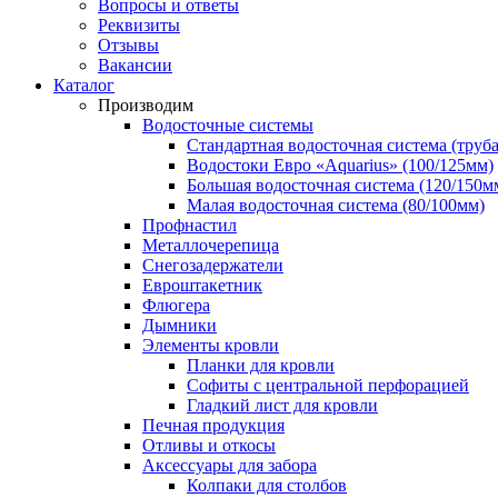
Вопросы и ответы
Реквизиты
Отзывы
Вакансии
Каталог
Производим
Водосточные системы
Стандартная водосточная система (труба
Водостоки Евро «Aquarius» (100/125мм)
Большая водосточная система (120/150м
Малая водосточная система (80/100мм)
Профнастил
Металлочерепица
Снегозадержатели
Евроштакетник
Флюгера
Дымники
Элементы кровли
Планки для кровли
Софиты с центральной перфорацией
Гладкий лист для кровли
Печная продукция
Отливы и откосы
Аксессуары для забора
Колпаки для столбов