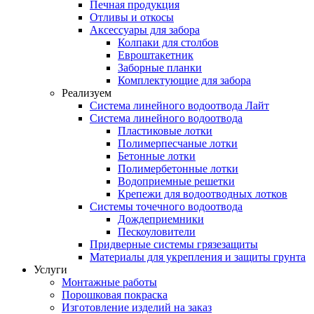
Печная продукция
Отливы и откосы
Аксессуары для забора
Колпаки для столбов
Евроштакетник
Заборные планки
Комплектующие для забора
Реализуем
Система линейного водоотвода Лайт
Система линейного водоотвода
Пластиковые лотки
Полимерпесчаные лотки
Бетонные лотки
Полимербетонные лотки
Водоприемные решетки
Крепежи для водоотводных лотков
Системы точечного водоотвода
Дождеприемники
Пескоуловители
Придверные системы грязезащиты
Материалы для укрепления и защиты грунта
Услуги
Монтажные работы
Порошковая покраска
Изготовление изделий на заказ