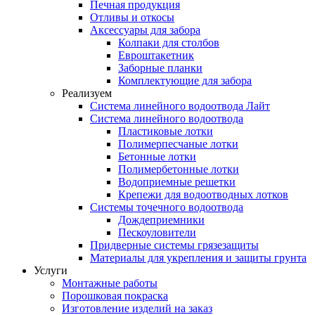
Печная продукция
Отливы и откосы
Аксессуары для забора
Колпаки для столбов
Евроштакетник
Заборные планки
Комплектующие для забора
Реализуем
Система линейного водоотвода Лайт
Система линейного водоотвода
Пластиковые лотки
Полимерпесчаные лотки
Бетонные лотки
Полимербетонные лотки
Водоприемные решетки
Крепежи для водоотводных лотков
Системы точечного водоотвода
Дождеприемники
Пескоуловители
Придверные системы грязезащиты
Материалы для укрепления и защиты грунта
Услуги
Монтажные работы
Порошковая покраска
Изготовление изделий на заказ