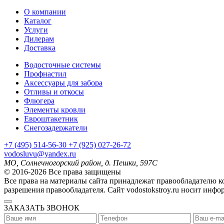
О компании
Каталог
Услуги
Дилерам
Доставка
Водосточные системы
Профнастил
Аксессуары для забора
Отливы и откосы
Флюгера
Элементы кровли
Евроштакетник
Снегозадержатели
+7
(495)
514-56-30
+7
(925)
027-26-72
vodosluvu@yandex.ru
МО, Солнечногорский район, д. Пешки, 597С
© 2016-2026 Все права защищены
Все права на материалы сайта принадлежат правообладателю 
разрешения правообладателя. Сайт vodostokstroy.ru носит инф
ЗАКАЗАТЬ ЗВОНОК