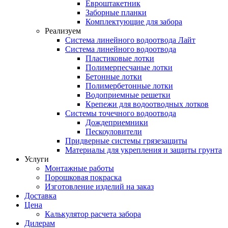
Евроштакетник
Заборные планки
Комплектующие для забора
Реализуем
Система линейного водоотвода Лайт
Система линейного водоотвода
Пластиковые лотки
Полимерпесчаные лотки
Бетонные лотки
Полимербетонные лотки
Водоприемные решетки
Крепежи для водоотводных лотков
Системы точечного водоотвода
Дождеприемники
Пескоуловители
Придверные системы грязезащиты
Материалы для укрепления и защиты грунта
Услуги
Монтажные работы
Порошковая покраска
Изготовление изделий на заказ
Доставка
Цена
Калькулятор расчета забора
Дилерам