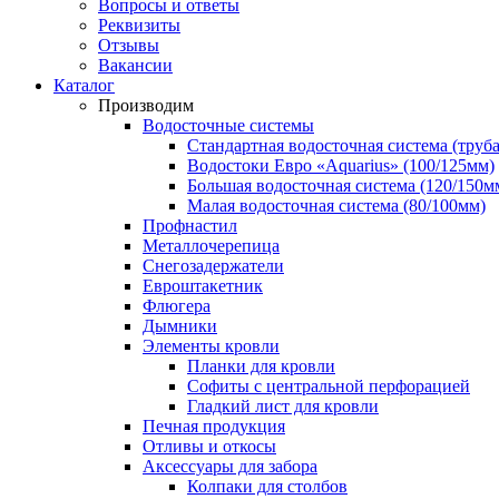
Вопросы и ответы
Реквизиты
Отзывы
Вакансии
Каталог
Производим
Водосточные системы
Стандартная водосточная система (труба
Водостоки Евро «Aquarius» (100/125мм)
Большая водосточная система (120/150м
Малая водосточная система (80/100мм)
Профнастил
Металлочерепица
Снегозадержатели
Евроштакетник
Флюгера
Дымники
Элементы кровли
Планки для кровли
Софиты с центральной перфорацией
Гладкий лист для кровли
Печная продукция
Отливы и откосы
Аксессуары для забора
Колпаки для столбов