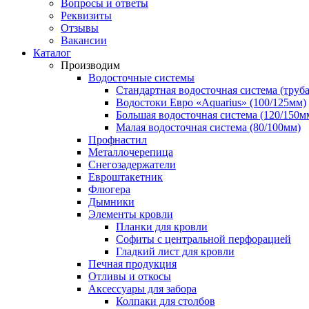
Вопросы и ответы
Реквизиты
Отзывы
Вакансии
Каталог
Производим
Водосточные системы
Стандартная водосточная система (труба
Водостоки Евро «Aquarius» (100/125мм)
Большая водосточная система (120/150м
Малая водосточная система (80/100мм)
Профнастил
Металлочерепица
Снегозадержатели
Евроштакетник
Флюгера
Дымники
Элементы кровли
Планки для кровли
Софиты с центральной перфорацией
Гладкий лист для кровли
Печная продукция
Отливы и откосы
Аксессуары для забора
Колпаки для столбов