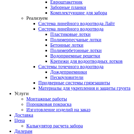
Евроштакетник
Заборные планки
Комплектующие для забора
Реализуем
Система линейного водоотвода Лайт
Система линейного водоотвода
Пластиковые лотки
Полимерпесчаные лотки
Бетонные лотки
Полимербетонные лотки
Водоприемные решетки
Крепежи для водоотводных лотков
Системы точечного водоотвода
Дождеприемники
Пескоуловители
Придверные системы грязезащиты
Материалы для укрепления и защиты грунта
Услуги
Монтажные работы
Порошковая покраска
Изготовление изделий на заказ
Доставка
Цена
Калькулятор расчета забора
Дилерам