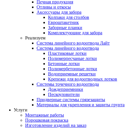
Печная продукция
Отливы и откосы
Аксессуары для забора
Колпаки для столбов
Евроштакетник
Заборные планки
Комплектующие для забора
Реализуем
Система линейного водоотвода Лайт
Система линейного водоотвода
Пластиковые лотки
Полимерпесчаные лотки
Бетонные лотки
Полимербетонные лотки
Водоприемные решетки
Крепежи для водоотводных лотков
Системы точечного водоотвода
Дождеприемники
Пескоуловители
Придверные системы грязезащиты
Материалы для укрепления и защиты грунта
Услуги
Монтажные работы
Порошковая покраска
Изготовление изделий на заказ