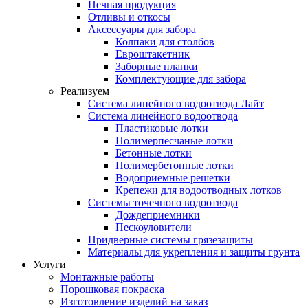
Печная продукция
Отливы и откосы
Аксессуары для забора
Колпаки для столбов
Евроштакетник
Заборные планки
Комплектующие для забора
Реализуем
Система линейного водоотвода Лайт
Система линейного водоотвода
Пластиковые лотки
Полимерпесчаные лотки
Бетонные лотки
Полимербетонные лотки
Водоприемные решетки
Крепежи для водоотводных лотков
Системы точечного водоотвода
Дождеприемники
Пескоуловители
Придверные системы грязезащиты
Материалы для укрепления и защиты грунта
Услуги
Монтажные работы
Порошковая покраска
Изготовление изделий на заказ