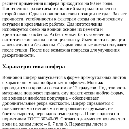
расцвет применения шифера приходится на 80-ые годы.
Постепенно с развитием технологий материал отошел на
второй план. Однако полностью свои позиции не сдал. За счет
прочности, устойчивости к факторам среды он по-прежнему
актуален в кровельных работах. Для изготовления
используется смесь на водной основе из цемента и
хризотилового асбеста. Асбест может быть заменен на
синтетические волокна или целлюлозу. Именно эти вариации
– экологичны и безопасны. Сформированные листы получают
после сушки. После нее возможна покраска для улучшения
декоративности.
Характеристика шифера
Волновой шифер выпускается в форме прямоугольных листов
с характерным волнообразным профилем. Монтаж
проводится на кровли со скатом от 12 градусов. Податливость
материала позволяет придать ему практически любую форму,
но волновая наиболее популярна – обеспечивает
дополнительные ребра жесткости. Шифер справляется с
повышенными снеговыми и ветровыми нагрузками, не
боится сырости, перепадов температуры. Производится по
нормативам ГОСТ 30340-95. Согласно документу, количество
волн на одном листе – 6, 7 или 8. Параметры листа в