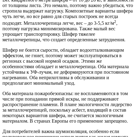
от толщины листа. Это немало, поэтому важно убедиться, что
стропила выдержат нагрузку. Композитные варианты шифера
чуть легче, но все равно для старых построек не всегда
2
подходят. Металлочерепица легче, вес – до 3-5,5 кг/м
,
поэтому нагрузка минимизирована. Также малый вес
упрощает транспортировку. Шифер тяжелее
металлочерепицы, что создает определенные затруднения.
Шифер не боится сырости, обладает водоотталкивающим
эффектом, не гниет, поэтому может эксплуатироваться в
регионах с высокой нормой осадков. Этими же
особенностями обладает и металлочерепица. Оба материала
устойчивы к УФ-лучам, не деформируются при постоянном
нагревании. Оба неприхотливы в обслуживании и
предполагают минимальный уход.
Оба материала пожаробезопасны: не воспламеняются в том
числе при попадании прямой искры, не поддерживают
распространение пламени. В плане экологичности лидерство
за металлочерепицей, поскольку асбест, входящий в состав
некоторых вариантов шифера, не считается экологичным
материалом. В странах Европы его применение запрещено.
Для потребителей важна шумоизоляция, особенно если
подкровельное помещение используется как жилая комната.