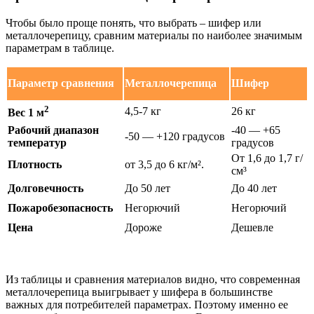
Чтобы было проще понять, что выбрать – шифер или
металлочерепицу, сравним материалы по наиболее значимым
параметрам в таблице.
Параметр сравнения
Металлочерепица
Шифер
2
4,5-7 кг
26 кг
Вес 1 м
Рабочий диапазон
-40 — +65
-50 — +120 градусов
температур
градусов
От 1,6 до 1,7 г/
Плотность
от 3,5 до 6 кг/м².
см³
Долговечность
До 50 лет
До 40 лет
Пожаробезопасность
Негорючий
Негорючий
Цена
Дороже
Дешевле
Из таблицы и сравнения материалов видно, что современная
металлочерепица выигрывает у шифера в большинстве
важных для потребителей параметрах. Поэтому именно ее