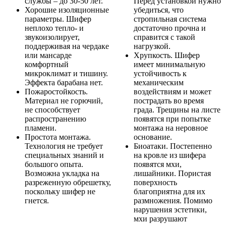
службы – до 30-50 лет.
Перед установкой нужно
Хорошие изоляционные
убедиться, что
параметры. Шифер
стропильная система
неплохо тепло- и
достаточно прочна и
звукоизолирует,
справится с такой
поддерживая на чердаке
нагрузкой.
или мансарде
Хрупкость. Шифер
комфортный
имеет минимальную
микроклимат и тишину.
устойчивость к
Эффекта барабана нет.
механическим
Пожаростойкость.
воздействиям и может
Материал не горючий,
пострадать во время
не способствует
града. Трещины на листе
распространению
появятся при попытке
пламени.
монтажа на неровное
Простота монтажа.
основание.
Технология не требует
Биоатаки. Постепенно
специальных знаний и
на кровле из шифера
большого опыта.
появятся мхи,
Возможна укладка на
лишайники. Пористая
разреженную обрешетку,
поверхность
поскольку шифер не
благоприятна для их
гнется.
размножения. Помимо
нарушения эстетики,
мхи разрушают