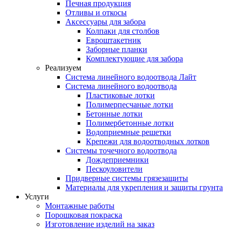
Печная продукция
Отливы и откосы
Аксессуары для забора
Колпаки для столбов
Евроштакетник
Заборные планки
Комплектующие для забора
Реализуем
Система линейного водоотвода Лайт
Система линейного водоотвода
Пластиковые лотки
Полимерпесчаные лотки
Бетонные лотки
Полимербетонные лотки
Водоприемные решетки
Крепежи для водоотводных лотков
Системы точечного водоотвода
Дождеприемники
Пескоуловители
Придверные системы грязезащиты
Материалы для укрепления и защиты грунта
Услуги
Монтажные работы
Порошковая покраска
Изготовление изделий на заказ