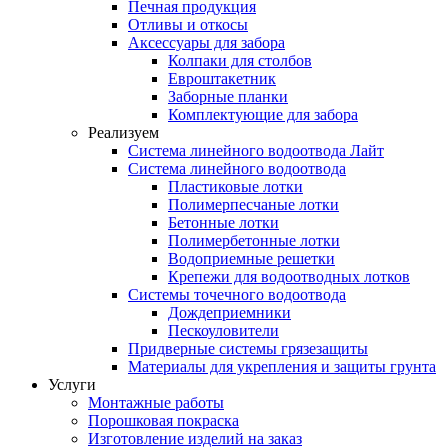
Печная продукция
Отливы и откосы
Аксессуары для забора
Колпаки для столбов
Евроштакетник
Заборные планки
Комплектующие для забора
Реализуем
Система линейного водоотвода Лайт
Система линейного водоотвода
Пластиковые лотки
Полимерпесчаные лотки
Бетонные лотки
Полимербетонные лотки
Водоприемные решетки
Крепежи для водоотводных лотков
Системы точечного водоотвода
Дождеприемники
Пескоуловители
Придверные системы грязезащиты
Материалы для укрепления и защиты грунта
Услуги
Монтажные работы
Порошковая покраска
Изготовление изделий на заказ