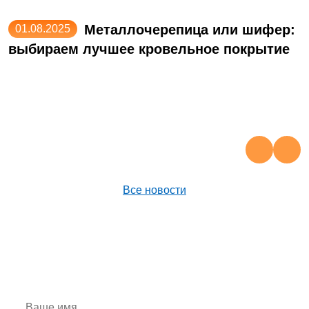
Металлочерепица или шифер:
01.08.2025
выбираем лучшее кровельное покрытие
Н
Н
п
Все новости
НЕ ЗНАЕТЕ С ЧЕГО НАЧАТЬ,
СВЯЖИТЕСЬ С НАМИ