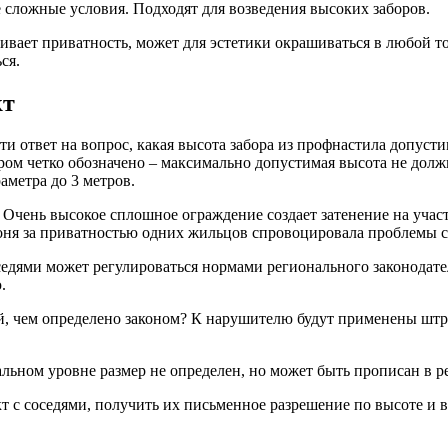
сложные условия. Подходят для возведения высоких заборов.
вает приватность, может для эстетики окрашиваться в любой тон
ся.
кт
 ответ на вопрос, какая высота забора из профнастила допусти
ором четко обозначено – максимально допустимая высота не долж
аметра до 3 метров.
 Очень высокое сплошное ограждение создает затенение на участ
оня за приватностью одних жильцов спровоцировала проблемы с
седями может регулироваться нормами регионального законодат
.
шей, чем определено законом? К нарушителю будут применены шт
льном уровне размер не определен, но может быть прописан в ре
т с соседями, получить их письменное разрешение по высоте и 