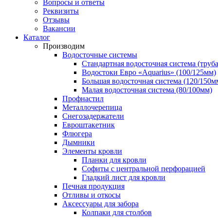
Вопросы и ответы
Реквизиты
Отзывы
Вакансии
Каталог
Производим
Водосточные системы
Стандартная водосточная система (труба
Водостоки Евро «Aquarius» (100/125мм)
Большая водосточная система (120/150м
Малая водосточная система (80/100мм)
Профнастил
Металлочерепица
Снегозадержатели
Евроштакетник
Флюгера
Дымники
Элементы кровли
Планки для кровли
Софиты с центральной перфорацией
Гладкий лист для кровли
Печная продукция
Отливы и откосы
Аксессуары для забора
Колпаки для столбов