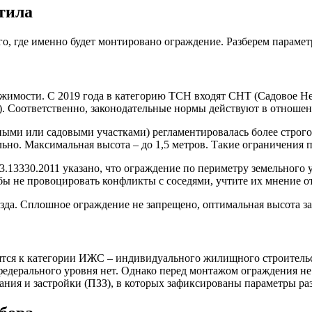
тила
го, где именно будет монтировано ограждение. Разберем параметр
жимости. С 2019 года в категорию ТСН входят СНТ (Садовое Н
 Соответственно, законодательные нормы действуют в отношени
ыми или садовыми участками) регламентировалась более строго
но. Максимальная высота – до 1,5 метров. Такие ограничения по
13330.2011 указано, что ограждение по периметру земельного уч
тобы не провоцировать конфликты с соседями, учтите их мнение 
езда. Сплошное ограждение не запрещено, оптимальная высота заб
ятся к категории ИЖС – индивидуального жилищного строительс
федерального уровня нет. Однако перед монтажом ограждения не 
ния и застройки (ПЗЗ), в которых зафиксированы параметры ра