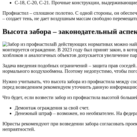
С-18, С-20, С-21. Прочные конструкции, выдерживающие 
Профнастил – сплошное полотно. С одной стороны, он обеспечи
– создает тень, не дает воздушным массам свободно перемещать
Высота забора – законодательный аспе
В действующих нормативах можно найти
монтируется ограждение. В 2023 году был принят закон, в кот
хозблоков и аналогичных объектов допускается увеличение пар
Задача введения подобных ограничений – защита прав соседей.
нормального воздухообмена. Поэтому недопустимо, чтобы пог
Нужно учитывать, что высота забора из профнастила между со
перед возведением рекомендуем уточнить данную информацию
Что будет, если возвести забор из профнастила высотой боль
Демонтаж ограждения за свой счет.
Денежный штраф – возможен, но необязателен. На федера
Юристы рекомендуют при возведении забора согласовать проек
неприятностей.