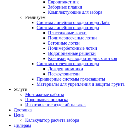
Евроштакетник
Заборные планки
Комплектующие для забора
Реализуем
Система линейного водоотвода Лайт
Система линейного водоотвода
Пластиковые лотки
Полимерпесчаные лотки
Бетонные лотки
Полимербетонные лотки
Водоприемные решетки
Крепежи для водоотводных лотков
Системы точечного водоотвода
Дождеприемники
Пескоуловители
Придверные системы грязезащиты
Материалы для укрепления и защиты грунта
Услуги
Монтажные работы
Порошковая покраска
Изготовление изделий на заказ
Доставка
Цена
Калькулятор расчета забора
Дилерам