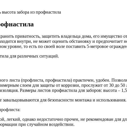
 высота забора из профнастила
рофнастила
ранить приватность, защитить владельца дома, его имущество
аходится внутри, не может оценить обстановку и предпочитает н
ом уровне, то есть по своей воле поставить 5-метровое огражден
тила для различных ситуаций.
го листа (профлиста, профнастила) практичен, удобен. Позволя
мерным слоем для защиты от коррозии, прослужит от 30 до 50 
оляция. Размеры листов профнастила для заборов: высота – 1,5-
ще завальцовываются для безопасности монтажа и использования.
профлиста:
ой, легкий, однако недостаточно прочен, не рекомендован для 
формации при случайном воздействии.