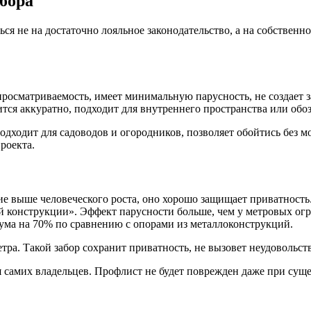
бора
я не на достаточно лояльное законодательство, а на собственно
просматриваемость, имеет минимальную парусность, не создает 
ится аккуратно, подходит для внутреннего пространства или обоз
Подходит для садоводов и огородников, позволяет обойтись без 
роекта.
е выше человеческого роста, оно хорошо защищает приватность.
 конструкции». Эффект парусности больше, чем у метровых огр
ма на 70% по сравнению с опорами из металлоконструкций.
тра. Такой забор сохранит приватность, не вызовет неудовольст
для самих владельцев. Профлист не будет поврежден даже при су