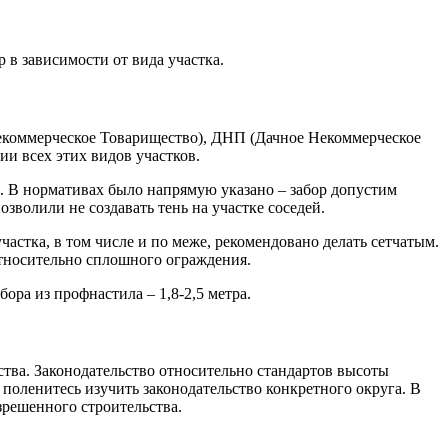
 в зависимости от вида участка.
екоммерческое Товарищество), ДНП (Дачное Некоммерческое
и всех этих видов участков.
. В нормативах было напрямую указано – забор допустим
зволили не создавать тень на участке соседей.
астка, в том числе и по меже, рекомендовано делать сетчатым.
относительно сплошного ограждения.
ора из профнастила – 1,8-2,5 метра.
тва. Законодательство относительно стандартов высоты
поленитесь изучить законодательство конкретного округа. В
зрешенного строительства.