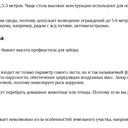
2,5-3 метров. Чаще столь высокие конструкции используют для 
ам среды, поэтому допускает возведение ограждений до 5-6 мет
ума, например, рядом с ж/д путями, автомагистралью.
ра
 бывает высота профнастила для забора.
входит не только параметр самого листа, но и так называемый 
фекта парусности, обеспечение циркуляции воздушных масс. Зазо
почвой, поэтому нивелирует риск коррозии.
огут перебрать домашние животные или птицы. Поэтому если вы р
вает невозможно из-за особенностей земельного участка, напр