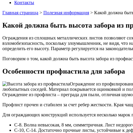
Контакты
Главная страница
>
Полезная информация
>
Какой должна быть
Какой должна быть высота забора из п
Ограждения из сплошных металлических листов позволяют сох
взломобезопасность, поскольку злоумышленник, не видя, что н
определить его высоту. Параметр регулируется на законодательн
Поговорим о том, какой должна быть высота забора из профнас
Особенности профнастила для забора
Ограждение из профилированно
любопытных соседей. Материал покрывается оцинковкой и поли
Ограждение из профлиста – преграда для пыли, отличная шумоиз
Профлист прочен и стабилен за счет ребер жесткости. Края ча
Для ограждающих конструкций используется несколько марок 
С-8. Волна невысокая, 8 мм, симметричная. Лист недорог
С-10, С-14. Достаточно прочные листы, устойчивые к де