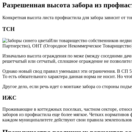
Разрешенная высота забора из профнас
Конкретная высота листа профнастила для забора зависит от то
ТСН
Или товарищество собственников недви
Партнерство), ОНТ (Огородное Некоммерческое Товарищество).
Изначально высота ограждения по меже (между соседними дачн
решетчатый или сетчатый, сплошное ограждение не позволитель
Однако новый свод правил уменьшил эти ограничения. В СП 53.
То есть обязательного характера данная норма не носит. Но ч
Другое дело, если речь идет о монтаже забора со стороны подъ
ИЖС
Проживающие в коттеджных поселках, частном секторе, относ
заборов из профнастила еще более мягкое. Четких нормативов 
каждом муниципалитете действуют свои правила землепользова