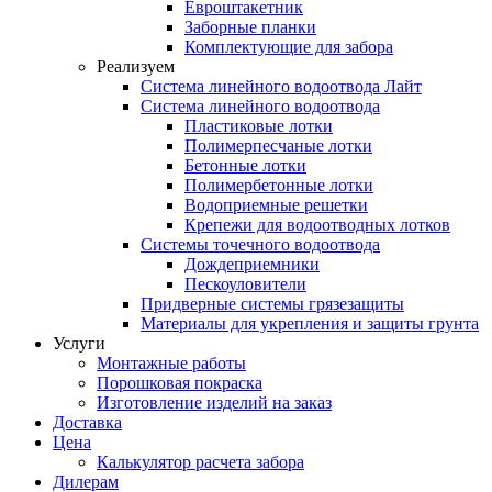
Евроштакетник
Заборные планки
Комплектующие для забора
Реализуем
Система линейного водоотвода Лайт
Система линейного водоотвода
Пластиковые лотки
Полимерпесчаные лотки
Бетонные лотки
Полимербетонные лотки
Водоприемные решетки
Крепежи для водоотводных лотков
Системы точечного водоотвода
Дождеприемники
Пескоуловители
Придверные системы грязезащиты
Материалы для укрепления и защиты грунта
Услуги
Монтажные работы
Порошковая покраска
Изготовление изделий на заказ
Доставка
Цена
Калькулятор расчета забора
Дилерам