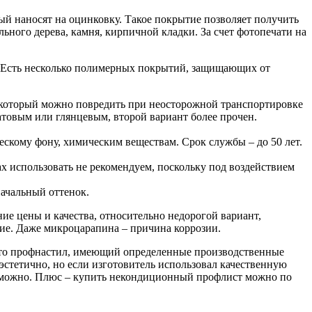
й наносят на оцинковку. Такое покрытие позволяет получить
ьного дерева, камня, кирпичной кладки. За счет фотопечати на
ы. Есть несколько полимерных покрытий, защищающих от
 который можно повредить при неосторожной транспортировке
атовым или глянцевым, второй вариант более прочен.
скому фону, химическим веществам. Срок службы – до 50 лет.
 использовать не рекомендуем, поскольку под воздействием
начальный оттенок.
е цены и качества, относительно недорогой вариант,
ие. Даже микроцарапина – причина коррозии.
 Это профнастил, имеющий определенные производственные
эстетично, но если изготовитель использовал качественную
а можно. Плюс – купить некондиционный профлист можно по