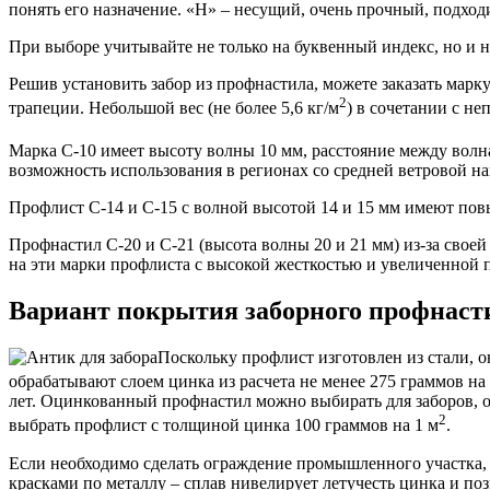
понять его назначение. «Н» – несущий, очень прочный, подход
При выборе учитывайте не только на буквенный индекс, но и н
Решив установить забор из профнастила, можете заказать марк
2
трапеции. Небольшой вес (не более 5,6 кг/м
) в сочетании с н
Марка С-10 имеет высоту волны 10 мм, расстояние между волнам
возможность использования в регионах со средней ветровой на
Профлист С-14 и С-15 с волной высотой 14 и 15 мм имеют пов
Профнастил С-20 и С-21 (высота волны 20 и 21 мм) из-за свое
на эти марки профлиста с высокой жесткостью и увеличенной п
Вариант покрытия заборного профнаст
Поскольку профлист изготовлен из стали, 
обрабатывают слоем цинка из расчета не менее 275 граммов на 
лет. Оцинкованный профнастил можно выбирать для заборов, од
2
выбрать профлист с толщиной цинка 100 граммов на 1 м
.
Если необходимо сделать ограждение промышленного участка,
красками по металлу – сплав нивелирует летучесть цинка и по