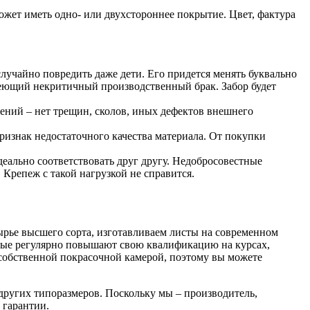
ожет иметь одно- или двухстороннее покрытие. Цвет, фактура
случайно повредить даже дети. Его придется менять буквально
имеющий некритичный производственный брак. Забор будет
ений – нет трещин, сколов, иных дефектов внешнего
признак недостаточного качества материала. От покупки
еально соответствовать друг другу. Недобросовестные
 Крепеж с такой нагрузкой не справится.
ырье высшего сорта, изготавливаем листы на современном
рые регулярно повышают свою квалификацию на курсах,
 собственной покрасочной камерой, поэтому вы можете
 других типоразмеров. Поскольку мы – производитель,
 гарантии.