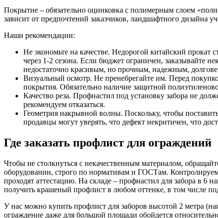
Покрытие – обязательно оцинковка с полимерным слоем «полиэс
зависит от предпочтений заказчиков, ландшафтного дизайна уч
Наши рекомендации:
Не экономьте на качестве. Недорогой китайский прокат с
через 1-2 сезона. Если бюджет ограничен, заказывайте 
недостаточно красивым, но прочным, надежным, долгов
Визуальный осмотр. Не пренебрегайте им. Перед покупко
покрытия. Обязательно наличие защитной полиэтиленово
Качество реза. Профнастил под установку забора не долж
рекомендуем отказаться.
Геометрия накрывной волны. Поскольку, чтобы поставить
продавцы могут уверять, что дефект некритичен, что дос
Где заказать профлист для ограждений
Чтобы не столкнуться с некачественным материалом, обращайт
оборудовании, строго по нормативам и ГОСТам. Контролируем
проходят аттестацию. На складе – профнастил для забора в 6
получить крашеный профлист в любом оттенке, в том числе под 
У нас можно купить профлист для заборов высотой 2 метра (на
ограждение даже для большой площади обойдется относительно 