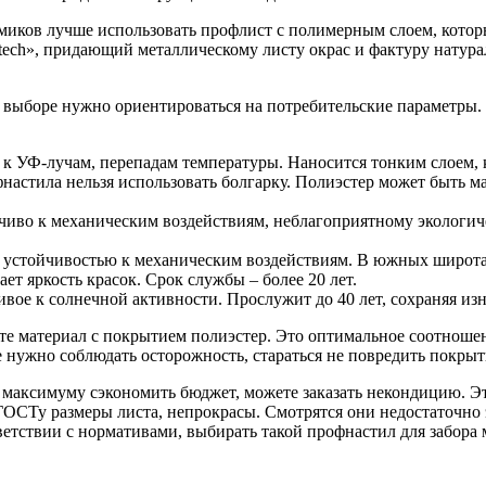
иков лучше использовать профлист с полимерным слоем, которы
ech», придающий металлическому листу окрас и фактуру натурал
ри выборе нужно ориентироваться на потребительские параметр
 к УФ-лучам, перепадам температуры. Наносится тонким слоем,
фнастила нельзя использовать болгарку. Полиэстер может быть м
чиво к механическим воздействиям, неблагоприятному экологиче
.
устойчивостью к механическим воздействиям. В южных широтах
ет яркость красок. Срок службы – более 20 лет.
ое к солнечной активности. Прослужит до 40 лет, сохраняя из
е материал с покрытием полиэстер. Это оптимальное соотношени
нужно соблюдать осторожность, стараться не повредить покрыт
по максимуму сэкономить бюджет, можете заказать некондицию.
ГОСТу размеры листа, непрокрасы. Смотрятся они недостаточно 
ветствии с нормативами, выбирать такой профнастил для забор