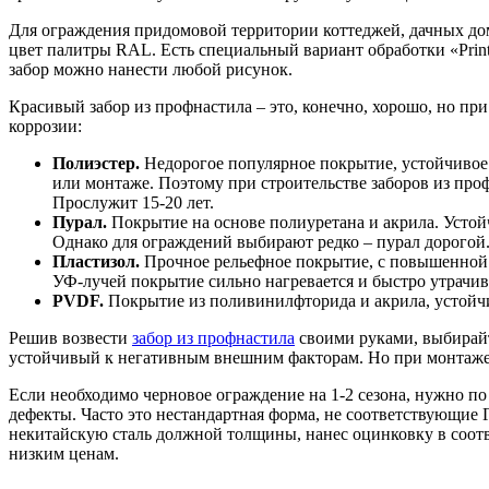
Для ограждения придомовой территории коттеджей, дачных дом
цвет палитры RAL. Есть специальный вариант обработки «Print
забор можно нанести любой рисунок.
Красивый забор из профнастила – это, конечно, хорошо, но п
коррозии:
Полиэстер.
Недорогое популярное покрытие, устойчивое
или монтаже. Поэтому при строительстве заборов из про
Прослужит 15-20 лет.
Пурал.
Покрытие на основе полиуретана и акрила. Устой
Однако для ограждений выбирают редко – пурал дорогой
Пластизол.
Прочное рельефное покрытие, с повышенной 
УФ-лучей покрытие сильно нагревается и быстро утрачива
PVDF.
Покрытие из поливинилфторида и акрила, устойчив
Решив возвести
забор из профнастила
своими руками, выбирайт
устойчивый к негативным внешним факторам. Но при монтаже 
Если необходимо черновое ограждение на 1-2 сезона, нужно 
дефекты. Часто это нестандартная форма, не соответствующие 
некитайскую сталь должной толщины, нанес оцинковку в соот
низким ценам.