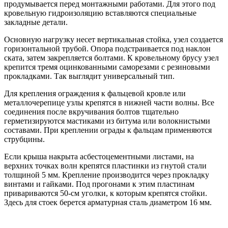
продумывается перед монтажными работами. Для этого под
кровельную гидроизоляцию вставляются специальные
закладные детали.
Основную нагрузку несет вертикальная стойка, узел создается
горизонтальной трубой. Опора подстраивается под наклон
ската, затем закрепляется болтами. К кровельному брусу узел
крепится тремя оцинкованными саморезами с резиновыми
прокладками. Так выглядит универсальный тип.
Для крепления ограждения к фальцевой кровле или
металлочерепице узлы крепятся в нижней части волны. Все
соединения после вкручивания болтов тщательно
герметизируются мастиками из битума или волокнистыми
составами. При креплении ограды к фальцам применяются
струбцины.
Если крыша накрыта асбестоцементными листами, на
верхних точках волн крепятся пластинки из гнутой стали
толщиной 5 мм. Крепление производится через прокладку
винтами и гайками. Под прогонами к этим пластинам
привариваются 50-см уголки, к которым крепятся стойки.
Здесь для стоек берется арматурная сталь диаметром 16 мм.