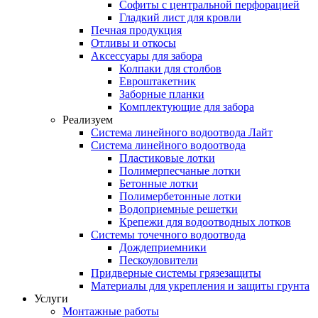
Софиты с центральной перфорацией
Гладкий лист для кровли
Печная продукция
Отливы и откосы
Аксессуары для забора
Колпаки для столбов
Евроштакетник
Заборные планки
Комплектующие для забора
Реализуем
Система линейного водоотвода Лайт
Система линейного водоотвода
Пластиковые лотки
Полимерпесчаные лотки
Бетонные лотки
Полимербетонные лотки
Водоприемные решетки
Крепежи для водоотводных лотков
Системы точечного водоотвода
Дождеприемники
Пескоуловители
Придверные системы грязезащиты
Материалы для укрепления и защиты грунта
Услуги
Монтажные работы