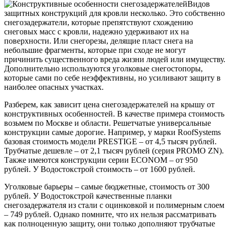
Видов
защитных конструкций для кровли несколько. Это собственно
снегозадержатели, которые препятствуют схождению
снеговых масс с кровли, надежно удерживают их на
поверхности. Или снегорезы, делящие пласт снега на
небольшие фрагменты, которые при сходе не могут
причинить существенного вреда жизни людей или имуществу.
Дополнительно используются уголковые снегостопоры,
которые сами по себе неэффективны, но усиливают защиту в
наиболее опасных участках.
Разберем, как зависит цена снегозадержателей на крышу от
конструктивных особенностей. В качестве примера стоимость
возьмем по Москве и области. Решетчатые универсальные
конструкции самые дорогие. Например, у марки RoofSystems
базовая стоимость модели PRESTIGE – от 4,5 тысяч рублей.
Трубчатые дешевле – от 2,1 тысяч рублей (серия PROMO ZN).
Также имеются конструкции серии ECONOM – от 950
рублей. У Водостокстрой стоимость – от 1600 рублей.
Уголковые барьеры – самые бюджетные, стоимость от 300
рублей. У Водостокстрой качественные планки
снегозадержателя из стали с оцинковкой и полимерным слоем
– 749 рублей. Однако помните, что их нельзя рассматривать
как полноценную защиту, они только дополняют трубчатые