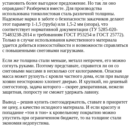
установить более выгодное предложение. Но так ли оно
оправдано? Разберемся вместе. Для производства
использована тонколистовая сталь различной толщины.
Надежные марки в заботе о безопасности заказчиков делают
этот параметр 1-1,5 (труба) или 1,5-2 мм (опора), что
соответствует нормативной документации (ТУ 5285-020-
75483238-2014 и требованиям ГОСТ Р53254 и ГОСТ 25772).
Только в случае использования качественного материала
удается добиться износостойкости и возможности справляться
с повышенными снеговыми нагрузками.
Если же толщина стали меньше, металл непрочен, его можно
согнуть руками. Поэтому представьте, справится ли он со
снеговыми массами в несколько сот килограммов. Опасная
масса может рухнуть с кровли частного дома, если при выходе
хозяин неосторожно хлопнет дверью. И хрупкий, но дешевый
снегостопор, задача которого – скорее декоративная, нежели
защитная, попросту не сможет удержать лавину.
Вывод – решив купить снегозадержатель, ставьте в приоритет
не цену, а качество исходного материала. И если красоту и
попадание «тон в тон» к кровельному покрытию можно
упустить при ограниченном бюджете, то на толщине стали
экономия недопустима.