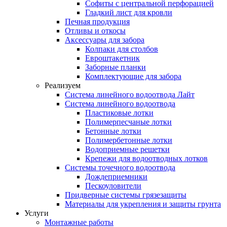
Софиты с центральной перфорацией
Гладкий лист для кровли
Печная продукция
Отливы и откосы
Аксессуары для забора
Колпаки для столбов
Евроштакетник
Заборные планки
Комплектующие для забора
Реализуем
Система линейного водоотвода Лайт
Система линейного водоотвода
Пластиковые лотки
Полимерпесчаные лотки
Бетонные лотки
Полимербетонные лотки
Водоприемные решетки
Крепежи для водоотводных лотков
Системы точечного водоотвода
Дождеприемники
Пескоуловители
Придверные системы грязезащиты
Материалы для укрепления и защиты грунта
Услуги
Монтажные работы