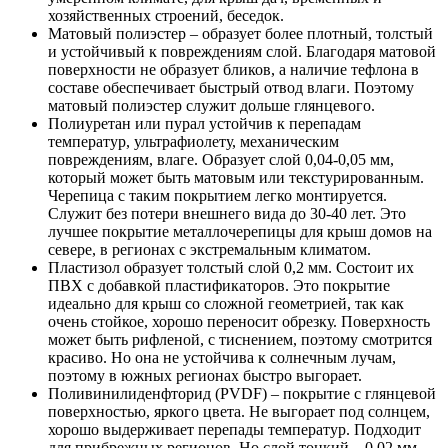
хозяйственных строений, беседок.
Матовый полиэстер – образует более плотный, толстый
и устойчивый к повреждениям слой. Благодаря матовой
поверхности не образует бликов, а наличие тефлона в
составе обеспечивает быстрый отвод влаги. Поэтому
матовый полиэстер служит дольше глянцевого.
Полиуретан или пурал устойчив к перепадам
температур, ультрафиолету, механическим
повреждениям, влаге. Образует слой 0,04-0,05 мм,
который может быть матовым или текстурированным.
Черепица с таким покрытием легко монтируется.
Служит без потери внешнего вида до 30-40 лет. Это
лучшее покрытие металлочерепицы для крыш домов на
севере, в регионах с экстремальным климатом.
Пластизол образует толстый слой 0,2 мм. Состоит их
ПВХ с добавкой пластификаторов. Это покрытие
идеально для крыш со сложной геометрией, так как
очень стойкое, хорошо переносит обрезку. Поверхность
может быть рифленой, с тиснением, поэтому смотрится
красиво. Но она не устойчива к солнечным лучам,
поэтому в южных регионах быстро выгорает.
Поливинилиденфторид (PVDF) – покрытие с глянцевой
поверхностью, яркого цвета. Не выгорает под солнцем,
хорошо выдерживает перепады температур. Подходит
для прибрежных регионов. Но слой тонкий – 0,02 мм,