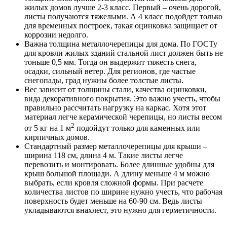
жилых домов лучше 2-3 класс. Первый – очень дорогой,
листы получаются тяжелыми. А 4 класс подойдет только
для временных построек, такая оцинковка защищает от
коррозии недолго.
Важна толщина металлочерепицы для дома. По ГОСТу
для кровли жилых зданий стальной лист должен быть не
тоньше 0,5 мм. Тогда он выдержит тяжесть снега,
осадки, сильный ветер. Для регионов, где частые
снегопады, град нужны более толстые листы.
Вес зависит от толщины стали, качества оцинковки,
вида декоративного покрытия. Это важно учесть, чтобы
правильно рассчитать нагрузку на каркас. Хотя этот
материал легче керамической черепицы, но листы весом
2
от 5 кг на 1 м
подойдут только для каменных или
кирпичных домов.
Стандартный размер металлочерепицы для крыши –
ширина 118 см, длина 4 м. Такие листы легче
перевозить и монтировать. Более длинные удобны для
крыш большой площади. А длину меньше 4 м можно
выбрать, если кровля сложной формы. При расчете
количества листов по ширине нужно учесть, что рабочая
поверхность будет меньше на 60-90 см. Ведь листы
укладываются внахлест, это нужно для герметичности.