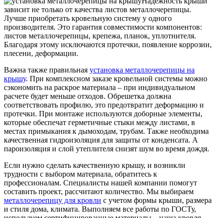
Надежность крыши
зависит не только от качества листов металлочерепицы.
Лучше приобретать кровельную систему у одного
производителя. Это гарантия совместимости компонентов:
листов металлочерепицы, крепежа, планок, уплотнителя.
Благодаря этому исключаются протечки, появление коррозии,
плесени, деформации.
Важна также правильная
установка металлочерепицы на
крышу
. При комплексном заказе кровельной системы можно
сэкономить на раскрое материала – при индивидуальном
расчете будет меньше отходов. Обрешетка должна
соответствовать профилю, это предотвратит деформацию и
протечки. При монтаже используются доборные элементы,
которые обеспечат герметичные стыки между листами, в
местах примыкания к дымоходам, трубам. Также необходима
качественная гидроизоляция для защиты от конденсата. А
пароизоляция и слой утеплителя снизят шум во время дождя.
Если нужно сделать качественную крышу, и возникли
трудности с выбором материала, обратитесь к
профессионалам. Специалисты нашей компании помогут
составить проект, рассчитают количество. Мы выбираем
металлочерепицу для кровли
с учетом формы крыши, размера
и стиля дома, климата. Выполняем все работы по ГОСТу,
используем сертифицированные материалы – наша кровля