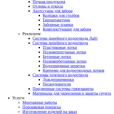
Печная продукция
Отливы и откосы
Аксессуары для забора
Колпаки для столбов
Евроштакетник
Заборные планки
Комплектующие для забора
Реализуем
Система линейного водоотвода Лайт
Система линейного водоотвода
Пластиковые лотки
Полимерпесчаные лотки
Бетонные лотки
Полимербетонные лотки
Водоприемные решетки
Крепежи для водоотводных лотков
Системы точечного водоотвода
Дождеприемники
Пескоуловители
Придверные системы грязезащиты
Материалы для укрепления и защиты грунта
Услуги
Монтажные работы
Порошковая покраска
Изготовление изделий на заказ